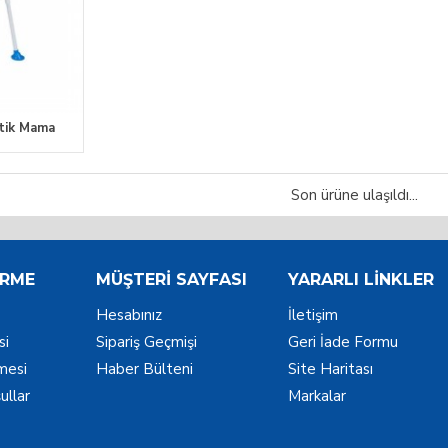
tik Mama
i
Son ürüne ulaşıldı...
IRME
MÜŞTERI SAYFASI
YARARLI LINKLER
Hesabınız
İletişim
si
Sipariş Geçmişi
Geri İade Formu
şmesi
Haber Bülteni
Site Haritası
ullar
Markalar