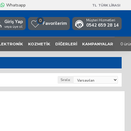
Whatsapp
TL
TÜRK LIRASI
0
Müşteri Hizmetleri
Giriş Yap
Favorilerim
0542 659 28 14
veya üye ol
0 ürü
LEKTRONIK
KOZMETIK
DIĞERLERI
KAMPANYALAR
Sırala: