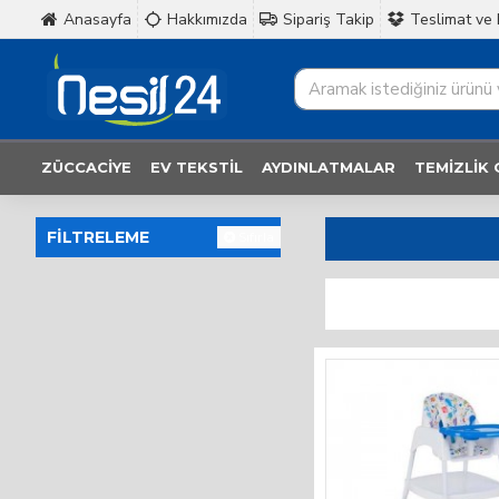
Anasayfa
Hakkımızda
Sipariş Takip
Teslimat ve 
ZÜCCACIYE
EV TEKSTIL
AYDINLATMALAR
TEMIZLIK
FILTRELEME
Sıfırla