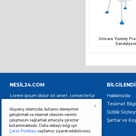
Unicare Yummy Pra
Sandalyes
NESIL24.COM
BILGILEND
Lorem ipsum dolor sit amet, consectetur
Hakkımızda
adipiscing elit. Phasellus viverra purus lacus,
Teslimat Bilgi
×
vitae posuere metus laoreet eget. Donec
Alışveriş sitemizde, kullanıcı deneyimini
Gizlilik Sözle
geliştirmek ve internet sitesinin verimli
sagittis ante vehicula tempor congue.
Şartlar ve Koş
çalışmasını sağlamak amacıyla çerezler
Suspendisse metus justo, vulputate faucibus
kullanılmaktadır. Daha detaylı bilgi için
diam vitae, rutrum maximus tortor.
Çerez Politikası
sayfamızı ziyaret edebilirsiniz.