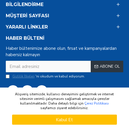
BILGILENDIRME
MÜŞTERI SAYFASI
YARARLI LINKLER
HABER BÜLTENI
Haber bültenimize abone olun, fırsat ve kampanyalardan
habersiz kalmayın
ABONE OL
Gizlilik İlkeleri
'ni okudum ve kabul ediyorum.
Alışveriş sitemizde, kullanıcı deneyimini geliştirmek ve internet
sitesinin verimli çalışmasını sağlamak amacıyla çerezler
kullanılmaktadır. Daha detaylı bilgi için
Çerez Politikası
sayfamızı ziyaret edebilirsiniz.
WHATSAPP DESTEK
Copyright © 2022
ÜRÜNLERI FILTRELE
Kabul Et