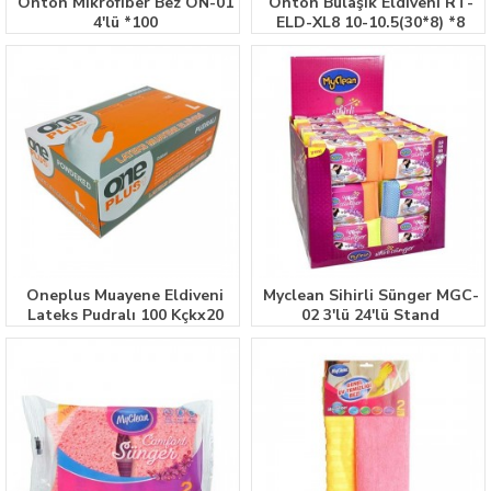
Onton Mikrofiber Bez ON-01
Onton Bulaşık Eldiveni RT-
4'lü *100
ELD-XL8 10-10.5(30*8) *8
Oneplus Muayene Eldiveni
Myclean Sihirli Sünger MGC-
Lateks Pudralı 100 Kçkx20
02 3'lü 24'lü Stand