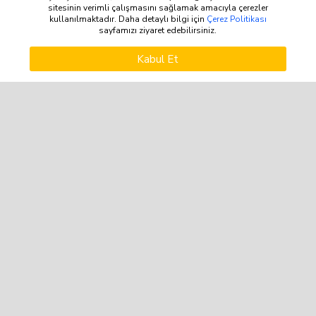
sitesinin verimli çalışmasını sağlamak amacıyla çerezler
kullanılmaktadır. Daha detaylı bilgi için
Çerez Politikası
sayfamızı ziyaret edebilirsiniz.
WHATSAPP DESTEK
ÜRÜNLERI FILTRELE
Kabul Et
Vindex Buzdolabı Poşeti
Polmix Plus+ Glove Şeffaf
Büyük Boy x48
Eldiven XL
Polmix Mini Boy Çöp Torbası
Polmix Çöp Torbası Eko end
40x50 40'lı 80gr
Jumbo 80x110 10'LU 350gr
P304