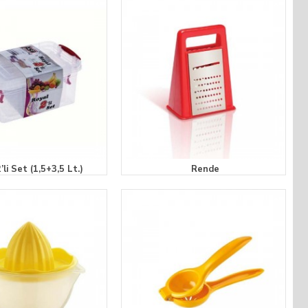
’li Set (1,5+3,5 Lt.)
Rende