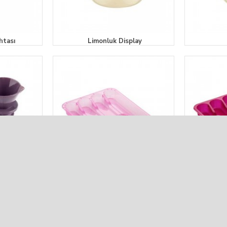
htası
Limonluk Display
cağı
Küçük Çekmece Kaşıklık Şeffaf
Küçük