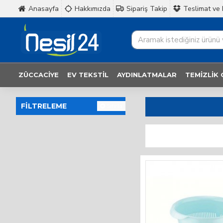
Anasayfa
Hakkımızda
Sipariş Takip
Teslimat ve 
ZÜCCACIYE
EV TEKSTIL
AYDINLATMALAR
TEMIZLIK
FILTRELEME
Sıfırla