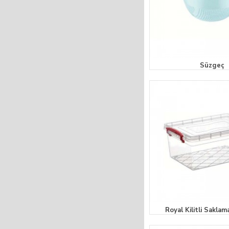
Süzgeç
Royal Kilitli Saklama