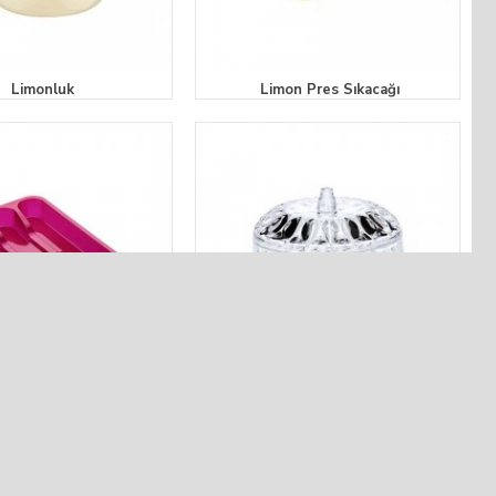
Limonluk
Limon Pres Sıkacağı
 Çekmece Kaşıklık
Kristal Şeker & Lokum Saklama Kabı