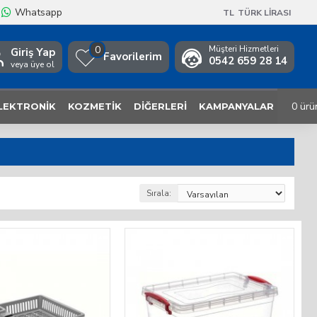
Whatsapp
TL
TÜRK LIRASI
0
Müşteri Hizmetleri
Giriş Yap
Favorilerim
0542 659 28 14
veya üye ol
0 ürü
LEKTRONIK
KOZMETIK
DIĞERLERI
KAMPANYALAR
Sırala: