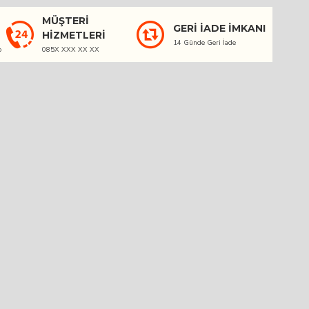
MÜŞTERI
GERI İADE İMKANI
HIZMETLERI
14 Günde Geri İade
o
085X XXX XX XX