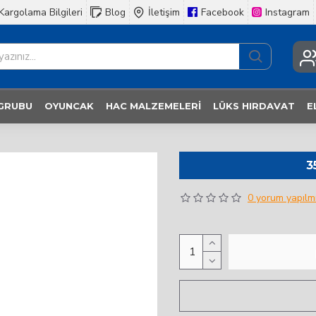
Kargolama Bilgileri
Blog
İletişim
Facebook
Instagram
 GRUBU
OYUNCAK
HAC MALZEMELERI
LÜKS HIRDAVAT
E
3
0 yorum yapılmı