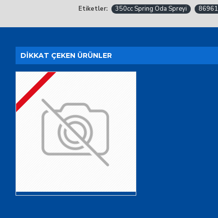
Etiketler:
350cc Spring Oda Spreyi
86961
DIKKAT ÇEKEN ÜRÜNLER