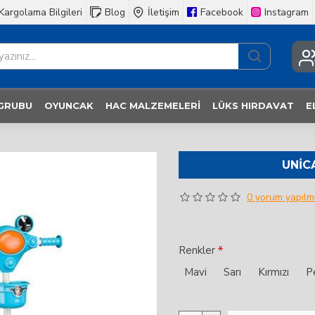
Kargolama Bilgileri
Blog
İletişim
Facebook
Instagram
 GRUBU
OYUNCAK
HAC MALZEMELERI
LÜKS HIRDAVAT
E
UNIC
0 yorum yapılmı
Renkler
Mavi
Sarı
Kırmızı
P