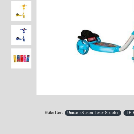
Etiketler:
Unicare Silikon Teker Scooter
TP-