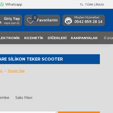
Whatsapp
TL
TÜRK LIRASI
0
Müşteri Hizmetleri
Giriş Yap
Favorilerim
0542 659 28 14
veya üye ol
0 ürü
LEKTRONIK
KOZMETIK
DIĞERLERI
KAMPANYALAR
ARE SILIKON TEKER SCOOTER
ş.
-
Yorum Yap
embe
Saks Mavi