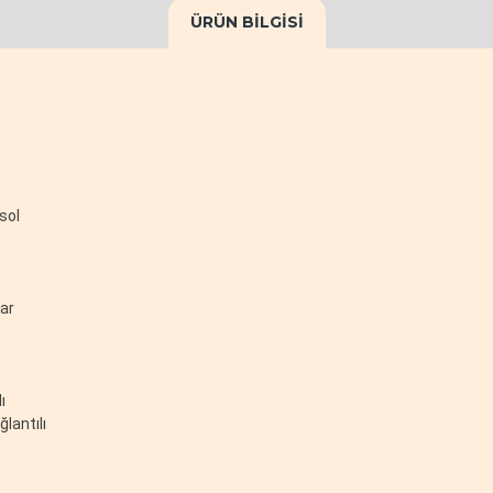
ÜRÜN BILGISI
nsol
lar
ı
ğlantılı