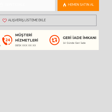
SEPETE EKLE
HEMEN SATIN AL
ALIŞVERIŞ LISTEME EKLE
MÜŞTERI
GERI İADE İMKANI
HIZMETLERI
14 Günde Geri İade
o
085X XXX XX XX