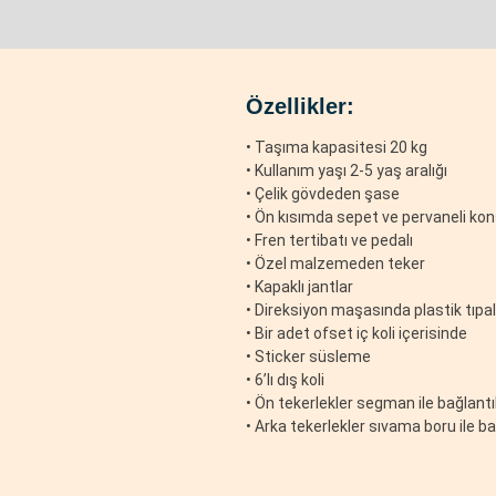
Özellikler:
•
Taşıma kapasitesi 20 kg
• Kullanım yaşı 2-5 yaş aralığı
• Çelik gövdeden şase
• Ön kısımda sepet ve pervaneli ko
• Fren tertibatı ve pedalı
• Özel malzemeden teker
• Kapaklı jantlar
• Direksiyon maşasında plastik tıpa
• Bir adet ofset iç koli içerisinde
• Sticker süsleme
• 6’lı dış koli
• Ön tekerlekler segman ile bağlantıl
• Arka tekerlekler sıvama boru ile ba