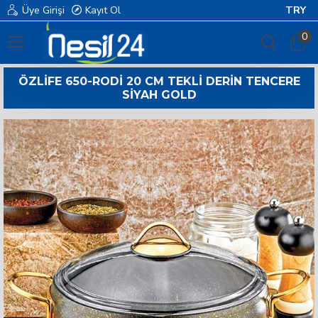
Üye Girişi
Kayıt Ol
TRY
0
ÖZLIFE 650-RODI 20 CM TEKLI DERIN TENCERE
SIYAH GOLD