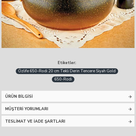
Etiketler:
Özlife 650-Rodi 20 cm Tekli Derin Tencere Siyah Gold
650-Rodi
ÜRÜN BILGISI
MÜŞTERI YORUMLARI
TESLIMAT VE İADE ŞARTLARI