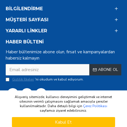
BILGILENDIRME
MÜŞTERI SAYFASI
YARARLI LINKLER
HABER BÜLTENI
Haber bültenimize abone olun, fırsat ve kampanyalardan
habersiz kalmayın
ABONE OL
Gizlilik İlkeleri
'ni okudum ve kabul ediyorum.
Alışveriş sitemizde, kullanıcı deneyimini geliştirmek ve internet
sitesinin verimli çalışmasını sağlamak amacıyla çerezler
kullanılmaktadır. Daha detaylı bilgi için
Çerez Politikası
sayfamızı ziyaret edebilirsiniz.
WHATSAPP SIPARIŞ
Copyright © 2022
Kabul Et
SEPETE EKLE
HEMEN SATIN AL