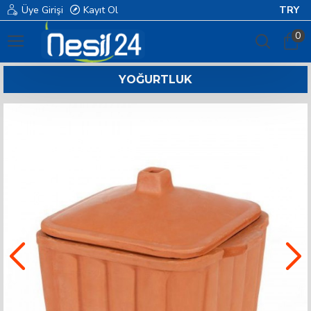
Üye Girişi
Kayıt Ol
TRY
0
YOĞURTLUK