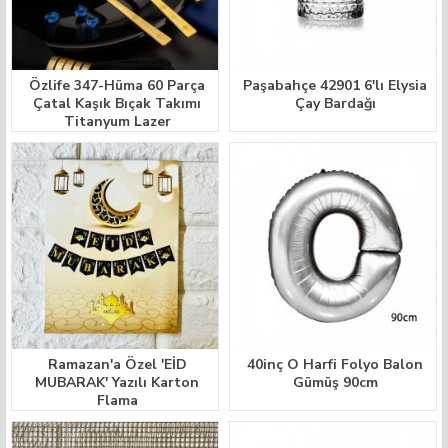
Özlife 347-Hüma 60 Parça
Paşabahçe 42901 6'lı Elysia
Çatal Kaşık Bıçak Takımı
Çay Bardağı
Titanyum Lazer
Ramazan'a Özel 'EİD
40inç O Harfi Folyo Balon
MUBARAK' Yazılı Karton
Gümüş 90cm
Flama