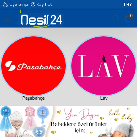
Üye Girişi
Kayıt Ol
TRY
0
Paşabahçe
Lav